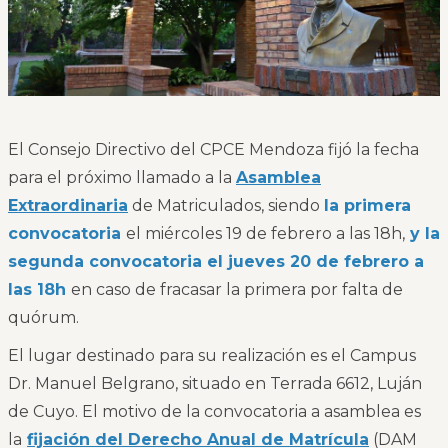
El Consejo Directivo del CPCE Mendoza fijó la fecha
para el próximo llamado a la
Asamblea
Extraordinaria
de Matriculados, siendo
la primera
convocatoria
el miércoles 19 de febrero a las 18h,
y la
segunda convocatoria el jueves 20 de febrero a
las 18h
en caso de fracasar la primera por falta de
quórum.
El lugar destinado para su realización es el Campus
Dr. Manuel Belgrano, situado en Terrada 6612, Luján
de Cuyo. El motivo de la convocatoria a asamblea es
la
fijación del Derecho Anual de Matrícula
(DAM